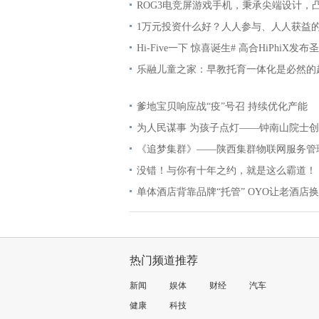
ROG3电竞屏游戏手机，秉承尖端设计，
1万元投资什么好？人人参与、人人获益
Hi-Five一下 惊喜诞生# 高合HiPhiX发布
乐融儿童之家：早教托育一体化是必然的
爹地宝贝响应战“疫”号召 持续优化产能
为人民谋事 为孩子点灯——钟南山院士
《追梦集群》——陕西集群物联网服务管
没错！与你有十年之约，就是这么霸道！
单体酒店背靠品牌“托管” OYO让老酒店
热门频道推荐
新闻
娱体
财经
汽车
健康
科技