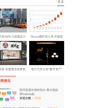
更多
车HiPhi X按既定计
Thrasio携巨资入华,中国亚
财富 加盟黑洪堂梦想
智己汽车公布“数字资产”
新闻资讯
陪伴是最长情的告白-看大国品
牌balabala如
浏览次数：
109次