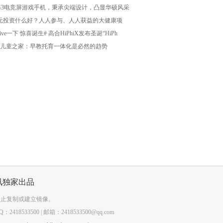
G3电竞屏游戏手机，秉承尖端设计，凸显华硕风采
元投资什么好？人人参与、人人获益的大健康项
Five一下 惊喜诞生# 高合HiPhiX发布圣诞“HiPh
儿童之家：早教托育一体化是必然的趋势
讯独家出品
禁止复制或建立镜像。
418533500 | 邮箱：2418533500@qq.com