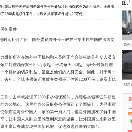
图片
毅在巴黎出席中国驻法国使馆领事侨务处新址启动仪式并为新址揭牌。王毅表
2300多起领保案件，办理各类领事证件超过20万份。
保护案件
地时间10月21日，国务委员兼外长王毅在巴黎出席中国驻法国使
高合汽
。
维护所有在海外中国机构和人员的正当合法权益是外交人员义
共处理领保案件8.5万余起，平均每天230起，每6分钟就处理
、一个群体的切身利益，甚至是他们的人身安全。因此，对于每一
。去年，全球使领馆还发放各类领事证件近1200万份，惠及上亿
创造
作，去年就处理了2300多起领保案件，办理各类领事证件超过
新的办公地点。这里的办公及服务条件得到了全面提升，为寻求帮
。使领馆是海外中国人回家的第一扇大门，也是外国朋友了解中国
水平，让中国人来到这里感受到家庭的温暖，让外国朋友来到这里
领事小窗口办成展现中国新风貌、促进双边往来的大舞台。