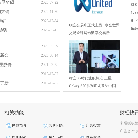
凸显华硕
2020-07-22
RO
的大健
2020-11-30
1万
圣诞“
Hi-
2020-12-24
联合交易所正式上线!-联合世界
乐融
趋势
2020-05-13
交易全球铸造数字交易所
2020-05-09
创新公
2020-08-14
理股份
2021-02-25
2019-12-02
树立5G时代旗舰标准 三星
换了新
2019-12-02
Galaxy S20系列正式登陆中国
相关功能
财经快
未经授权
网站简介
常见问题
广告投放
广告合作QQ：2