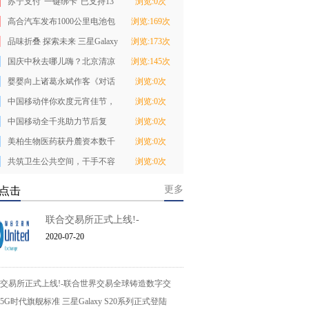
苏宁支付“一键绑卡”已支持13
浏览:0次
家主流银行
高合汽车发布1000公里电池包
浏览:169次
升能服务及HiPh
品味折叠 探索未来 三星Galaxy
浏览:173次
Z Fold2 5G
国庆中秋去哪儿嗨？北京清凉
浏览:145次
谷邀你玩！
婴婴向上诸葛永斌作客《对话
浏览:0次
品牌》
中国移动伴你欢度元宵佳节，
浏览:0次
千兆WiFi让全家
中国移动全千兆助力节后复
浏览:0次
工，开启千兆生活
美柏生物医药获丹麓资本数千
浏览:0次
万天使轮融资
共筑卫生公共空间，干手不容
浏览:0次
小觑，Dyson Ai
更多
点击
联合交易所正式上线!-
2020-07-20
交易所正式上线!-联合世界交易全球铸造数字交
5G时代旗舰标准 三星Galaxy S20系列正式登陆