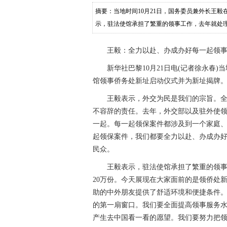
摘要：当地时间10月21日，国务委员兼外长王
示，驻法使馆承担了繁重的领事工作，去年就处理了
王毅：全力以赴、办成办好每一起领事
新华社巴黎10月21日电(记者徐永春)当
馆领事侨务处新址启动仪式并为新址揭牌
王毅表示，外交为民是我们的宗旨。全力
不容辞的责任。去年，外交部以及驻外使领馆
一起。每一起领保案件都涉及到一个家庭
起领保案件，我们都要全力以赴、办成办好
民众。
王毅表示，驻法使馆承担了繁重的领事工
20万份。今天展现在大家面前的是领侨处
助的中外朋友提供了舒适环境和便捷条件
的第一扇窗口。我们要全面提高领事服务
产生去中国看一看的愿望。我们要努力把