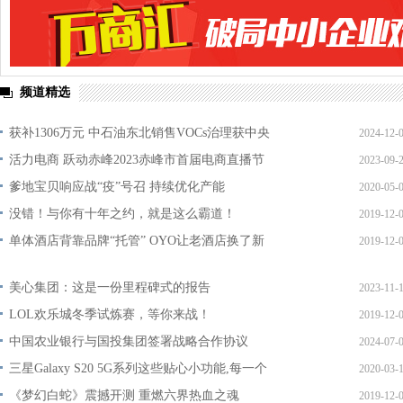
频道精选
获补1306万元 中石油东北销售VOCs治理获中央
2024-12-
活力电商 跃动赤峰2023赤峰市首届电商直播节
2023-09-
爹地宝贝响应战“疫”号召 持续优化产能
2020-05-
没错！与你有十年之约，就是这么霸道！
2019-12-
单体酒店背靠品牌“托管” OYO让老酒店换了新
2019-12-
美心集团：这是一份里程碑式的报告
2023-11-
LOL欢乐城冬季试炼赛，等你来战！
2019-12-
中国农业银行与国投集团签署战略合作协议
2024-07-
三星Galaxy S20 5G系列这些贴心小功能,每一个
2020-03-
《梦幻白蛇》震撼开测 重燃六界热血之魂
2019-12-